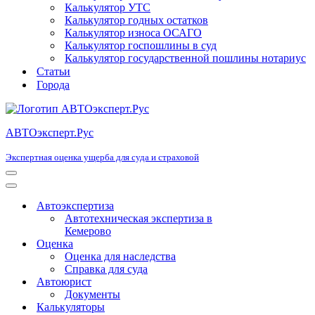
Калькулятор УТС
Калькулятор годных остатков
Калькулятор износа ОСАГО
Калькулятор госпошлины в суд
Калькулятор государственной пошлины нотариус
Статьи
Города
АВТОэксперт.Рус
Экспертная оценка ущерба для суда и страховой
Меню
навигации
Меню
навигации
Автоэкспертиза
Автотехническая экспертиза в
Кемерово
Оценка
Оценка для наследства
Справка для суда
Автоюрист
Документы
Калькуляторы