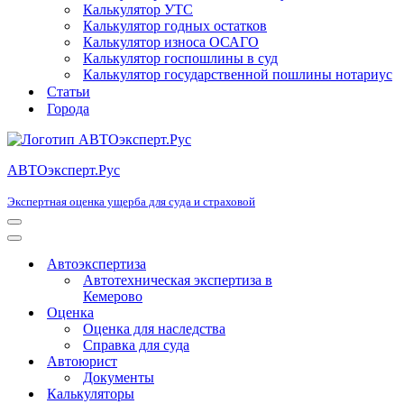
Калькулятор УТС
Калькулятор годных остатков
Калькулятор износа ОСАГО
Калькулятор госпошлины в суд
Калькулятор государственной пошлины нотариус
Статьи
Города
АВТОэксперт.Рус
Экспертная оценка ущерба для суда и страховой
Меню
навигации
Меню
навигации
Автоэкспертиза
Автотехническая экспертиза в
Кемерово
Оценка
Оценка для наследства
Справка для суда
Автоюрист
Документы
Калькуляторы