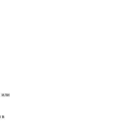
и или
 в