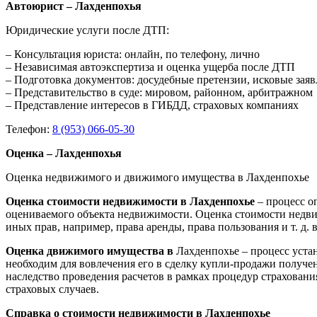
Автоюрист – Лахденпохья
Юридические услуги после ДТП:
– Консультация юриста: онлайн, по телефону, лично
– Независимая автоэкспертиза и оценка ущерба после ДТП
– Подготовка документов: досудебные претензии, исковые зая
– Представительство в суде: мировом, районном, арбитражном
– Представление интересов в ГИБДД, страховых компаниях
Телефон:
8 (953) 066-05-30
Оценка – Лахденпохья
Оценка недвижимого и движимого имущества в Лахденпохье
Оценка стоимости недвижимости в Лахденпохье
– процесс о
оцениваемого объекта недвижимости. Оценка стоимости недви
иных прав, например, права аренды, права пользования и т. д
Оценка движимого имущества в
Лахденпохье – процесс уста
необходим для вовлечения его в сделку купли-продажи получен
наследство проведения расчетов в рамках процедур страхован
страховых случаев.
Справка о стоимости недвижимости в Лахденпохье