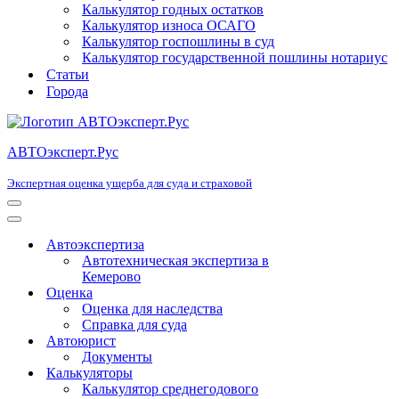
Калькулятор годных остатков
Калькулятор износа ОСАГО
Калькулятор госпошлины в суд
Калькулятор государственной пошлины нотариус
Статьи
Города
АВТОэксперт.Рус
Экспертная оценка ущерба для суда и страховой
Меню
навигации
Меню
навигации
Автоэкспертиза
Автотехническая экспертиза в
Кемерово
Оценка
Оценка для наследства
Справка для суда
Автоюрист
Документы
Калькуляторы
Калькулятор среднегодового