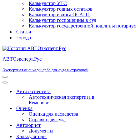
Калькулятор УТС
Калькулятор годных остатков
Калькулятор износа ОСАГО
Калькулятор госпошлины в суд
Калькулятор государственной пошлины нотариус
Статьи
Города
АВТОэксперт.Рус
Экспертная оценка ущерба для суда и страховой
Меню
навигации
Меню
навигации
Автоэкспертиза
Автотехническая экспертиза в
Кемерово
Оценка
Оценка для наследства
Справка для суда
Автоюрист
Документы
Калькуляторы