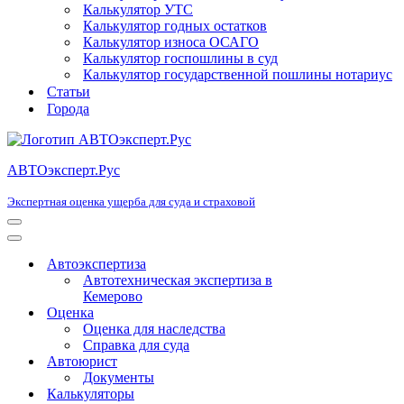
Калькулятор УТС
Калькулятор годных остатков
Калькулятор износа ОСАГО
Калькулятор госпошлины в суд
Калькулятор государственной пошлины нотариус
Статьи
Города
АВТОэксперт.Рус
Экспертная оценка ущерба для суда и страховой
Меню
навигации
Меню
навигации
Автоэкспертиза
Автотехническая экспертиза в
Кемерово
Оценка
Оценка для наследства
Справка для суда
Автоюрист
Документы
Калькуляторы