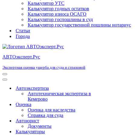
Калькулятор УТС
Калькулятор годных остатков
Калькулятор износа ОСАГО
Калькулятор госпошлины в суд
Калькулятор государственной пошлины нотариус
Статьи
Города
АВТОэксперт.Рус
Экспертная оценка ущерба для суда и страховой
Меню
навигации
Меню
навигации
Автоэкспертиза
Автотехническая экспертиза в
Кемерово
Оценка
Оценка для наследства
Справка для суда
Автоюрист
Документы
Калькуляторы