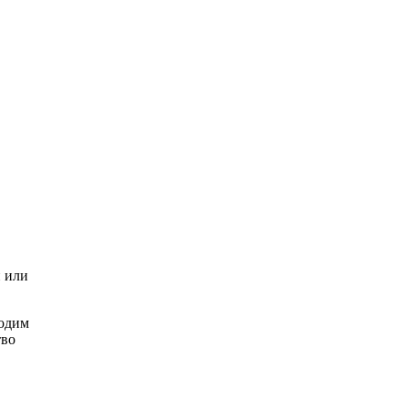
и или
ходим
тво