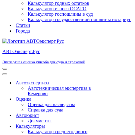
Калькулятор годных остатков
Калькулятор износа ОСАГО
Калькулятор госпошлины в суд
Калькулятор государственной пошлины нотариус
Статьи
Города
АВТОэксперт.Рус
Экспертная оценка ущерба для суда и страховой
Меню
навигации
Меню
навигации
Автоэкспертиза
Автотехническая экспертиза в
Кемерово
Оценка
Оценка для наследства
Справка для суда
Автоюрист
Документы
Калькуляторы
Калькулятор среднегодового