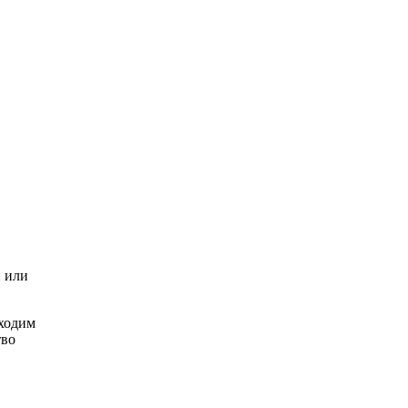
и или
бходим
тво