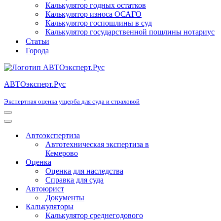
Калькулятор годных остатков
Калькулятор износа ОСАГО
Калькулятор госпошлины в суд
Калькулятор государственной пошлины нотариус
Статьи
Города
АВТОэксперт.Рус
Экспертная оценка ущерба для суда и страховой
Меню
навигации
Меню
навигации
Автоэкспертиза
Автотехническая экспертиза в
Кемерово
Оценка
Оценка для наследства
Справка для суда
Автоюрист
Документы
Калькуляторы
Калькулятор среднегодового