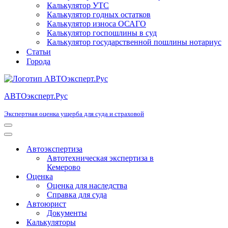
Калькулятор УТС
Калькулятор годных остатков
Калькулятор износа ОСАГО
Калькулятор госпошлины в суд
Калькулятор государственной пошлины нотариус
Статьи
Города
АВТОэксперт.Рус
Экспертная оценка ущерба для суда и страховой
Меню
навигации
Меню
навигации
Автоэкспертиза
Автотехническая экспертиза в
Кемерово
Оценка
Оценка для наследства
Справка для суда
Автоюрист
Документы
Калькуляторы