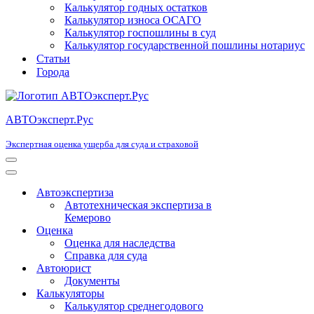
Калькулятор годных остатков
Калькулятор износа ОСАГО
Калькулятор госпошлины в суд
Калькулятор государственной пошлины нотариус
Статьи
Города
АВТОэксперт.Рус
Экспертная оценка ущерба для суда и страховой
Меню
навигации
Меню
навигации
Автоэкспертиза
Автотехническая экспертиза в
Кемерово
Оценка
Оценка для наследства
Справка для суда
Автоюрист
Документы
Калькуляторы
Калькулятор среднегодового