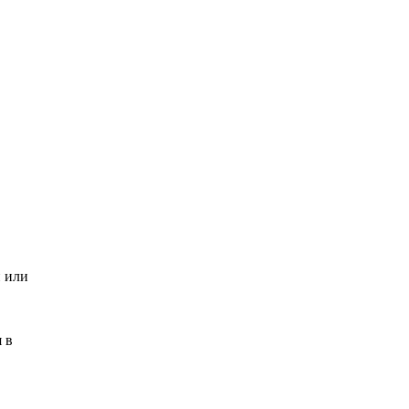
и или
 в