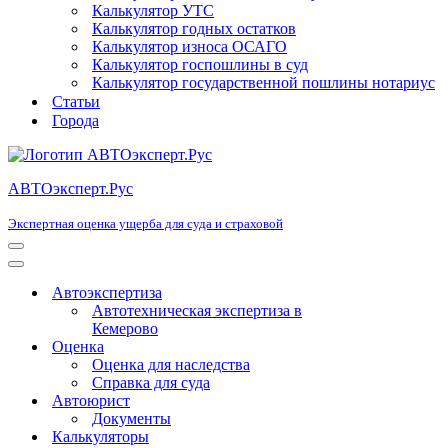
Калькулятор УТС
Калькулятор годных остатков
Калькулятор износа ОСАГО
Калькулятор госпошлины в суд
Калькулятор государственной пошлины нотариус
Статьи
Города
АВТОэксперт.Рус
Экспертная оценка ущерба для суда и страховой
Меню
навигации
Меню
навигации
Автоэкспертиза
Автотехническая экспертиза в
Кемерово
Оценка
Оценка для наследства
Справка для суда
Автоюрист
Документы
Калькуляторы