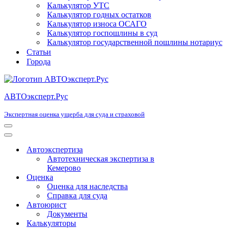
Калькулятор УТС
Калькулятор годных остатков
Калькулятор износа ОСАГО
Калькулятор госпошлины в суд
Калькулятор государственной пошлины нотариус
Статьи
Города
АВТОэксперт.Рус
Экспертная оценка ущерба для суда и страховой
Меню
навигации
Меню
навигации
Автоэкспертиза
Автотехническая экспертиза в
Кемерово
Оценка
Оценка для наследства
Справка для суда
Автоюрист
Документы
Калькуляторы