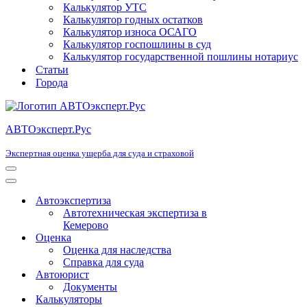
Калькулятор УТС
Калькулятор годных остатков
Калькулятор износа ОСАГО
Калькулятор госпошлины в суд
Калькулятор государственной пошлины нотариус
Статьи
Города
АВТОэксперт.Рус
Экспертная оценка ущерба для суда и страховой
Меню
навигации
Меню
навигации
Автоэкспертиза
Автотехническая экспертиза в
Кемерово
Оценка
Оценка для наследства
Справка для суда
Автоюрист
Документы
Калькуляторы