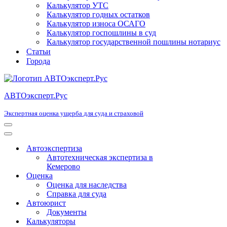
Калькулятор УТС
Калькулятор годных остатков
Калькулятор износа ОСАГО
Калькулятор госпошлины в суд
Калькулятор государственной пошлины нотариус
Статьи
Города
АВТОэксперт.Рус
Экспертная оценка ущерба для суда и страховой
Меню
навигации
Меню
навигации
Автоэкспертиза
Автотехническая экспертиза в
Кемерово
Оценка
Оценка для наследства
Справка для суда
Автоюрист
Документы
Калькуляторы