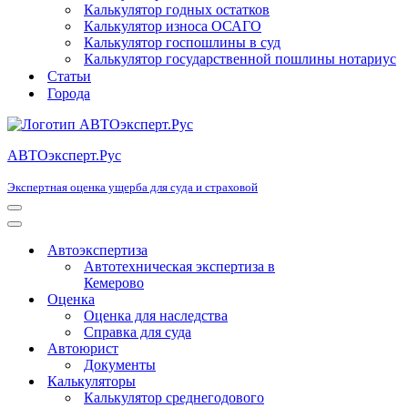
Калькулятор годных остатков
Калькулятор износа ОСАГО
Калькулятор госпошлины в суд
Калькулятор государственной пошлины нотариус
Статьи
Города
АВТОэксперт.Рус
Экспертная оценка ущерба для суда и страховой
Меню
навигации
Меню
навигации
Автоэкспертиза
Автотехническая экспертиза в
Кемерово
Оценка
Оценка для наследства
Справка для суда
Автоюрист
Документы
Калькуляторы
Калькулятор среднегодового