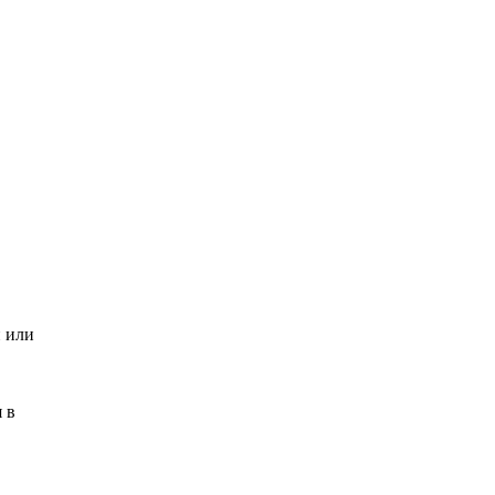
и или
 в