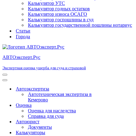
Калькулятор УТС
Калькулятор годных остатков
Калькулятор износа ОСАГО
Калькулятор госпошлины в суд
Калькулятор государственной пошлины нотариус
Статьи
Города
АВТОэксперт.Рус
Экспертная оценка ущерба для суда и страховой
Меню
навигации
Меню
навигации
Автоэкспертиза
Автотехническая экспертиза в
Кемерово
Оценка
Оценка для наследства
Справка для суда
Автоюрист
Документы
Калькуляторы