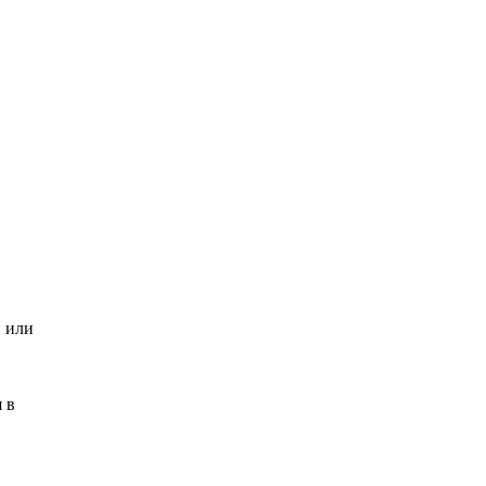
и или
 в