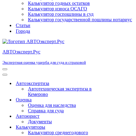
Калькулятор годных остатков
Калькулятор износа ОСАГО
Калькулятор госпошлины в суд
Калькулятор государственной пошлины нотариус
Статьи
Города
АВТОэксперт.Рус
Экспертная оценка ущерба для суда и страховой
Меню
навигации
Меню
навигации
Автоэкспертиза
Автотехническая экспертиза в
Кемерово
Оценка
Оценка для наследства
Справка для суда
Автоюрист
Документы
Калькуляторы
Калькулятор среднегодового