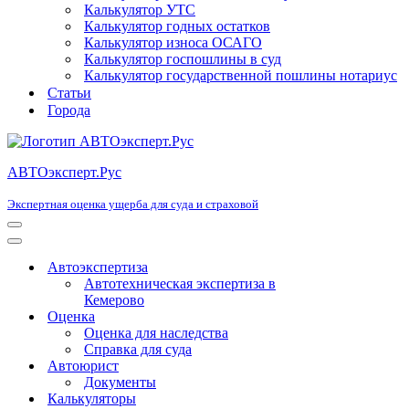
Калькулятор УТС
Калькулятор годных остатков
Калькулятор износа ОСАГО
Калькулятор госпошлины в суд
Калькулятор государственной пошлины нотариус
Статьи
Города
АВТОэксперт.Рус
Экспертная оценка ущерба для суда и страховой
Меню
навигации
Меню
навигации
Автоэкспертиза
Автотехническая экспертиза в
Кемерово
Оценка
Оценка для наследства
Справка для суда
Автоюрист
Документы
Калькуляторы