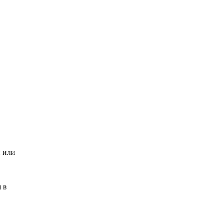
и или
 в