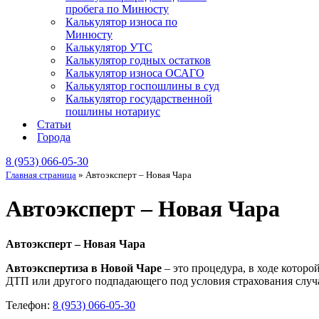
пробега по Минюсту
Калькулятор износа по
Минюсту
Калькулятор УТС
Калькулятор годных остатков
Калькулятор износа ОСАГО
Калькулятор госпошлины в суд
Калькулятор государственной
пошлины нотариус
Статьи
Города
8 (953) 066-05-30
Главная страница
»
Автоэксперт – Новая Чара
Автоэксперт – Новая Чара
Автоэксперт – Новая Чара
Автоэкспертиза в Новой Чаре
– это процедура, в ходе котор
ДТП или другого подпадающего под условия страхования случа
Телефон:
8 (953) 066-05-30