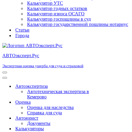
Калькулятор УТС
Калькулятор годных остатков
Калькулятор износа ОСАГО
Калькулятор госпошлины в суд
Калькулятор государственной пошлины нотариус
Статьи
Города
АВТОэксперт.Рус
Экспертная оценка ущерба для суда и страховой
Меню
навигации
Меню
навигации
Автоэкспертиза
Автотехническая экспертиза в
Кемерово
Оценка
Оценка для наследства
Справка для суда
Автоюрист
Документы
Калькуляторы