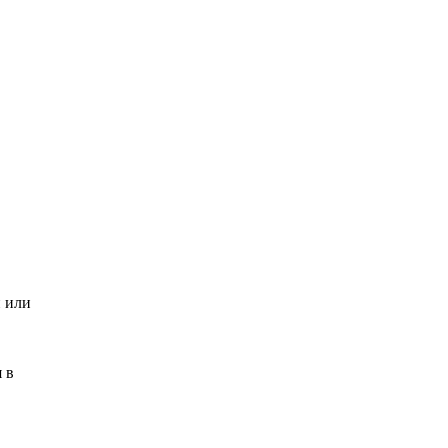
и или
 в