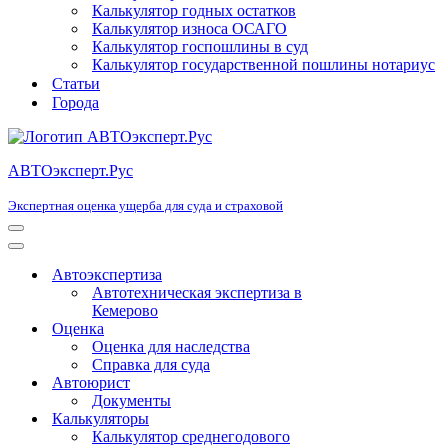
Калькулятор годных остатков
Калькулятор износа ОСАГО
Калькулятор госпошлины в суд
Калькулятор государственной пошлины нотариус
Статьи
Города
АВТОэксперт.Рус
Экспертная оценка ущерба для суда и страховой
Меню
навигации
Меню
навигации
Автоэкспертиза
Автотехническая экспертиза в
Кемерово
Оценка
Оценка для наследства
Справка для суда
Автоюрист
Документы
Калькуляторы
Калькулятор среднегодового