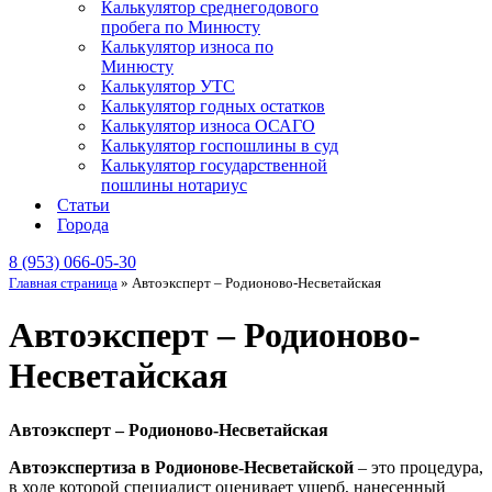
Калькулятор среднегодового
пробега по Минюсту
Калькулятор износа по
Минюсту
Калькулятор УТС
Калькулятор годных остатков
Калькулятор износа ОСАГО
Калькулятор госпошлины в суд
Калькулятор государственной
пошлины нотариус
Статьи
Города
8 (953) 066-05-30
Главная страница
»
Автоэксперт – Родионово-Несветайская
Автоэксперт – Родионово-
Несветайская
Автоэксперт – Родионово-Несветайская
Автоэкспертиза в Родионове-Несветайской
– это процедура,
в ходе которой специалист оценивает ущерб, нанесенный