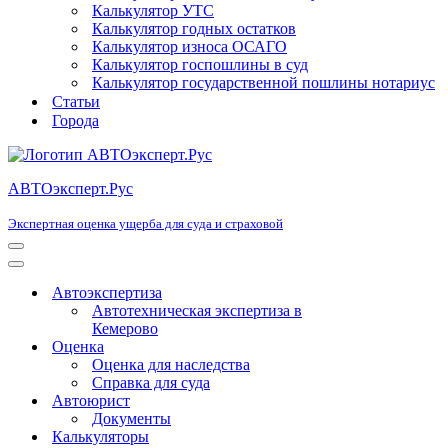
Калькулятор УТС
Калькулятор годных остатков
Калькулятор износа ОСАГО
Калькулятор госпошлины в суд
Калькулятор государственной пошлины нотариус
Статьи
Города
АВТОэксперт.Рус
Экспертная оценка ущерба для суда и страховой
Меню
навигации
Меню
навигации
Автоэкспертиза
Автотехническая экспертиза в
Кемерово
Оценка
Оценка для наследства
Справка для суда
Автоюрист
Документы
Калькуляторы