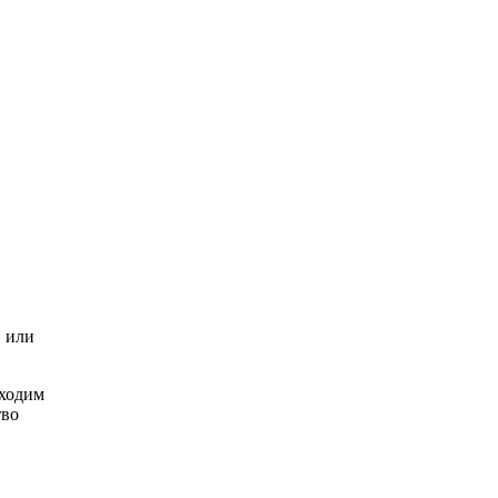
и или
бходим
тво