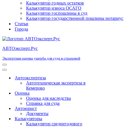
Калькулятор годных остатков
Калькулятор износа ОСАГО
Калькулятор госпошлины в суд
Калькулятор государственной пошлины нотариус
Статьи
Города
АВТОэксперт.Рус
Экспертная оценка ущерба для суда и страховой
Меню
навигации
Меню
навигации
Автоэкспертиза
Автотехническая экспертиза в
Кемерово
Оценка
Оценка для наследства
Справка для суда
Автоюрист
Документы
Калькуляторы
Калькулятор среднегодового