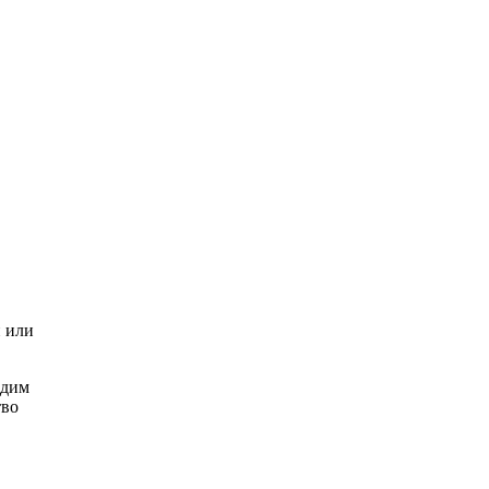
и или
одим
тво