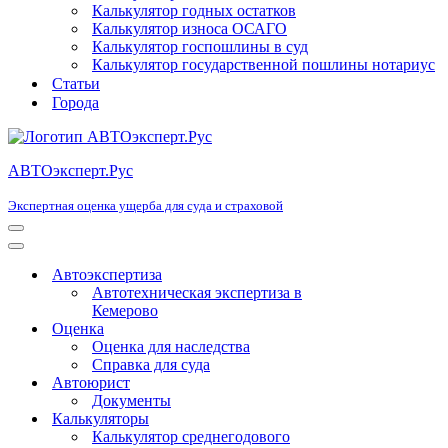
Калькулятор годных остатков
Калькулятор износа ОСАГО
Калькулятор госпошлины в суд
Калькулятор государственной пошлины нотариус
Статьи
Города
АВТОэксперт.Рус
Экспертная оценка ущерба для суда и страховой
Меню
навигации
Меню
навигации
Автоэкспертиза
Автотехническая экспертиза в
Кемерово
Оценка
Оценка для наследства
Справка для суда
Автоюрист
Документы
Калькуляторы
Калькулятор среднегодового