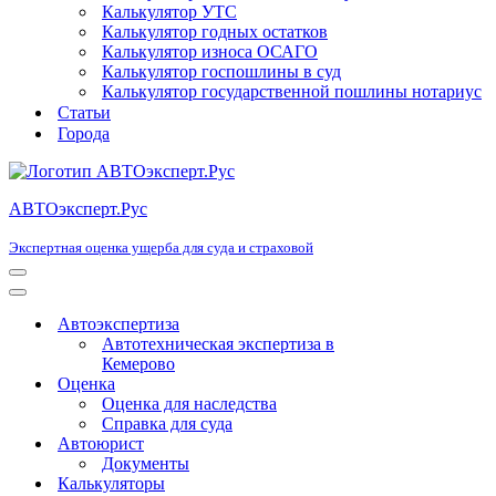
Калькулятор УТС
Калькулятор годных остатков
Калькулятор износа ОСАГО
Калькулятор госпошлины в суд
Калькулятор государственной пошлины нотариус
Статьи
Города
АВТОэксперт.Рус
Экспертная оценка ущерба для суда и страховой
Меню
навигации
Меню
навигации
Автоэкспертиза
Автотехническая экспертиза в
Кемерово
Оценка
Оценка для наследства
Справка для суда
Автоюрист
Документы
Калькуляторы