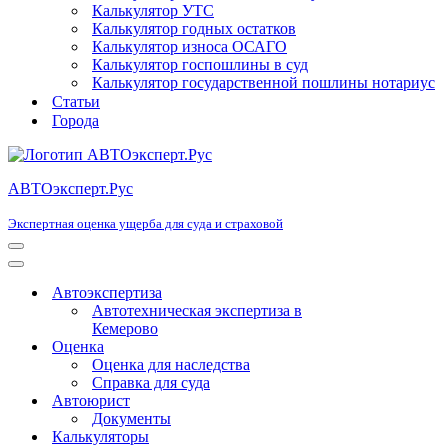
Калькулятор УТС
Калькулятор годных остатков
Калькулятор износа ОСАГО
Калькулятор госпошлины в суд
Калькулятор государственной пошлины нотариус
Статьи
Города
АВТОэксперт.Рус
Экспертная оценка ущерба для суда и страховой
Меню
навигации
Меню
навигации
Автоэкспертиза
Автотехническая экспертиза в
Кемерово
Оценка
Оценка для наследства
Справка для суда
Автоюрист
Документы
Калькуляторы