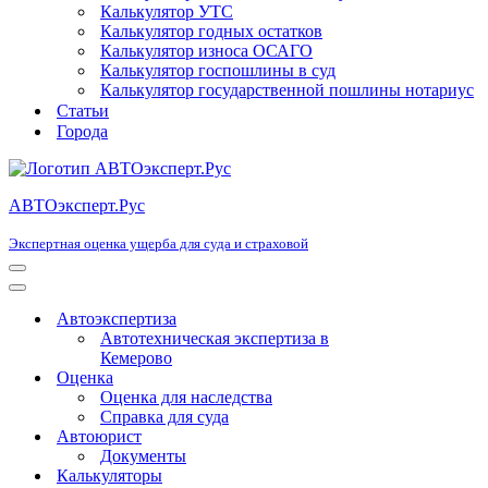
Калькулятор УТС
Калькулятор годных остатков
Калькулятор износа ОСАГО
Калькулятор госпошлины в суд
Калькулятор государственной пошлины нотариус
Статьи
Города
АВТОэксперт.Рус
Экспертная оценка ущерба для суда и страховой
Меню
навигации
Меню
навигации
Автоэкспертиза
Автотехническая экспертиза в
Кемерово
Оценка
Оценка для наследства
Справка для суда
Автоюрист
Документы
Калькуляторы