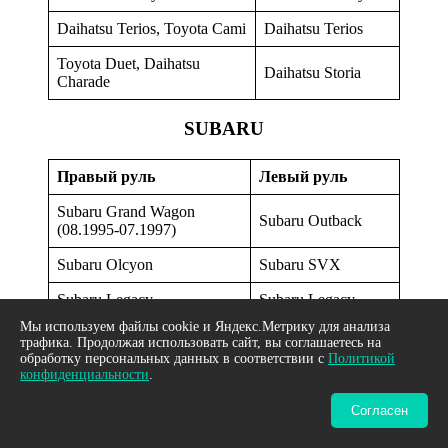
Daihatsu Terios, Toyota Cami
Daihatsu Terios
Toyota Duet, Daihatsu
Daihatsu Storia
Charade
SUBARU
Правый руль
Левый руль
Subaru Grand Wagon
Subaru Outback
(08.1995-07.1997)
Subaru Olcyon
Subaru SVX
Subaru Legacy
Subaru Legacy
Мы используем файлы cookie и Яндекс.Метрику для анализа
Subaru Rex
Subaru Rex
трафика. Продолжая использовать сайт, вы соглашаетесь на
обработку персональных данных в соответствии с
Политикой
Subaru Traviq
Opel Zafira
конфиденциальности
.
Subaru Impreza
Subaru Impreza
Согласен
Subaru Domingo
Subaru Libero