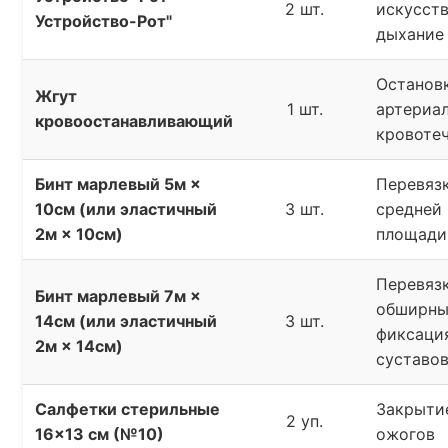
2 шт.
искусст
Устройство-Рот"
дыхание
Останов
Жгут
1 шт.
артериа
кровоостанавливающий
кровоте
Бинт марлевый 5м ×
Перевязк
10см (или эластичный
3 шт.
средней
2м × 10см)
площади
Перевяз
Бинт марлевый 7м ×
обширны
14см (или эластичный
3 шт.
фиксаци
2м × 14см)
суставо
Салфетки стерильные
Закрытие
2 уп.
16×13 см (№10)
ожогов