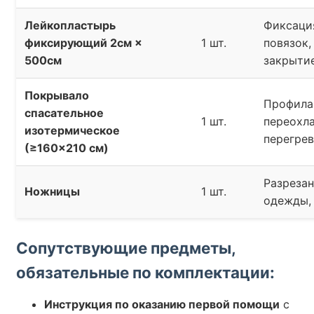
Лейкопластырь
Фиксаци
фиксирующий 2см ×
1 шт.
повязок,
500см
закрыти
Покрывало
Профила
спасательное
1 шт.
переохл
изотермическое
перегрев
(≥160×210 см)
Разреза
Ножницы
1 шт.
одежды,
Сопутствующие предметы,
обязательные по комплектации:
Инструкция по оказанию первой помощи
с