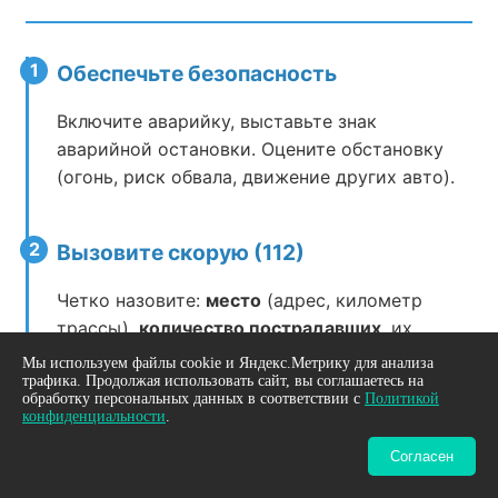
1
Обеспечьте безопасность
Включите аварийку, выставьте знак
аварийной остановки. Оцените обстановку
(огонь, риск обвала, движение других авто).
2
Вызовите скорую (112)
Четко назовите:
место
(адрес, километр
трассы),
количество пострадавших
, их
состояние
(в сознании, кровотечение и т.д.).
Мы используем файлы cookie и Яндекс.Метрику для анализа
трафика. Продолжая использовать сайт, вы соглашаетесь на
обработку персональных данных в соответствии с
Политикой
конфиденциальности
.
3
Наденьте перчатки. Всегда.
Согласен
Это ваша защита от инфекций. Откройте