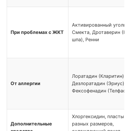
Активированный уголь,
При проблемах с ЖКТ
Смекта, Дротаверин (Но
шпа), Ренни
Лоратадин (Кларитин),
От аллергии
Дезлоратадин (Эриус),
Фексофенадин (Телфаст)
Хлоргексидин, пластыри
Дополнительные
разных размеров,