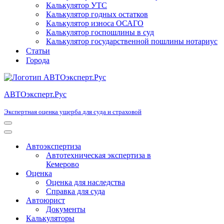
Калькулятор УТС
Калькулятор годных остатков
Калькулятор износа ОСАГО
Калькулятор госпошлины в суд
Калькулятор государственной пошлины нотариус
Статьи
Города
АВТОэксперт.Рус
Экспертная оценка ущерба для суда и страховой
Меню
навигации
Меню
навигации
Автоэкспертиза
Автотехническая экспертиза в
Кемерово
Оценка
Оценка для наследства
Справка для суда
Автоюрист
Документы
Калькуляторы