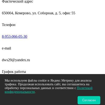
Фактический адрес
650004, Кемерово, ул. Соборная, д. 5, офис 55
Телефон
8-953-066-05-30
e-mail
dws29@yandex.ru
График работы
Мы используем файлы cookie и Яндекс.Метрику для анализа
пн-пт 09:00 - 18:00
трафика. Продолжая использовать сайт, вы соглашаетесь на
обработку персональных данных в соответствии с
Политикой
конфиденциальности
.
Neve
| Работает на
WordPress
Согласен
©
АВТОэксперт.Рус
- 2026