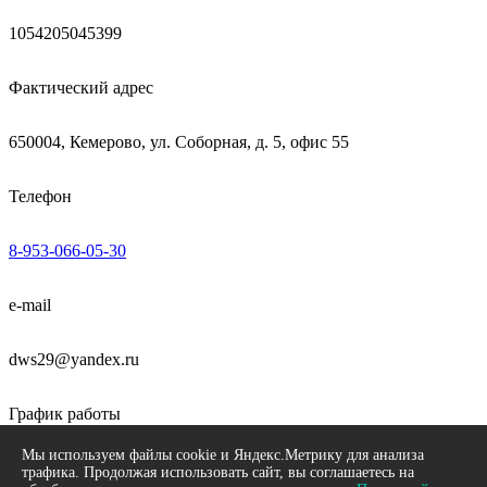
1054205045399
Фактический адрес
650004, Кемерово, ул. Соборная, д. 5, офис 55
Телефон
8-953-066-05-30
e-mail
dws29@yandex.ru
График работы
Мы используем файлы cookie и Яндекс.Метрику для анализа
пн-пт 09:00 - 18:00
трафика. Продолжая использовать сайт, вы соглашаетесь на