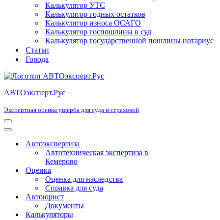
Калькулятор УТС
Калькулятор годных остатков
Калькулятор износа ОСАГО
Калькулятор госпошлины в суд
Калькулятор государственной пошлины нотариус
Статьи
Города
АВТОэксперт.Рус
Экспертная оценка ущерба для суда и страховой
Меню
навигации
Меню
навигации
Автоэкспертиза
Автотехническая экспертиза в
Кемерово
Оценка
Оценка для наследства
Справка для суда
Автоюрист
Документы
Калькуляторы