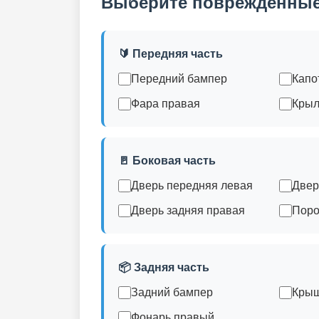
Выберите поврежденные
🔰 Передняя часть
Передний бампер
Капо
Фара правая
Крыл
🚪 Боковая часть
Дверь передняя левая
Двер
Дверь задняя правая
Поро
📦 Задняя часть
Задний бампер
Крыш
Фонарь правый