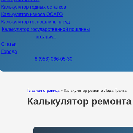
Калькулятор годных остатков
Калькулятор износа ОСАГО
Калькулятор госпошлины в суд
Калькулятор государственной пошлины
нотариус
Статьи
Города
8 (953) 066-05-30
Главная страница
»
Калькулятор ремонта Лада Гранта
Калькулятор ремонта