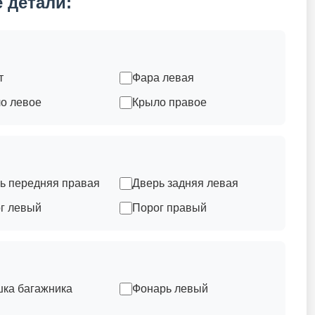
 детали:
т
Фара левая
о левое
Крыло правое
ь передняя правая
Дверь задняя левая
г левый
Порог правый
ка багажника
Фонарь левый