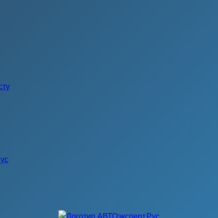
сту
иус