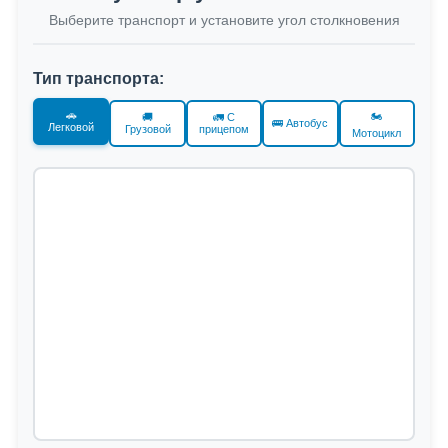
Выберите транспорт и установите угол столкновения
Тип транспорта:
🚗
🏍️
🚚
🚛 С
🚌 Автобус
Легковой
Грузовой
прицепом
Мотоцикл