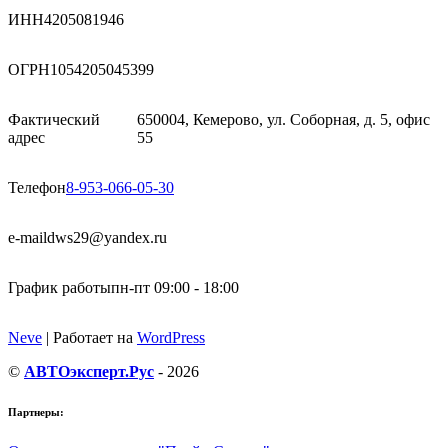
ИНН
4205081946
ОГРН
1054205045399
Фактический
650004, Кемерово, ул. Соборная, д. 5, офис
адрес
55
Телефон
8-953-066-05-30
e-mail
dws29@yandex.ru
График работы
пн-пт 09:00 - 18:00
Neve
| Работает на
WordPress
©
АВТОэксперт.Рус
- 2026
Партнеры: