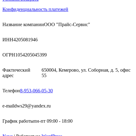
Конфиденциальность платежей
Название компании
ООО "Прайс-Сервис"
ИНН
4205081946
ОГРН
1054205045399
Фактический
650004, Кемерово, ул. Соборная, д. 5, офис
адрес
55
Телефон
8-953-066-05-30
e-mail
dws29@yandex.ru
График работы
пн-пт 09:00 - 18:00