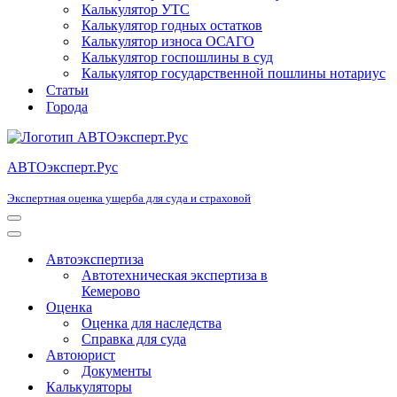
Калькулятор УТС
Калькулятор годных остатков
Калькулятор износа ОСАГО
Калькулятор госпошлины в суд
Калькулятор государственной пошлины нотариус
Статьи
Города
АВТОэксперт.Рус
Экспертная оценка ущерба для суда и страховой
Меню
навигации
Меню
навигации
Автоэкспертиза
Автотехническая экспертиза в
Кемерово
Оценка
Оценка для наследства
Справка для суда
Автоюрист
Документы
Калькуляторы