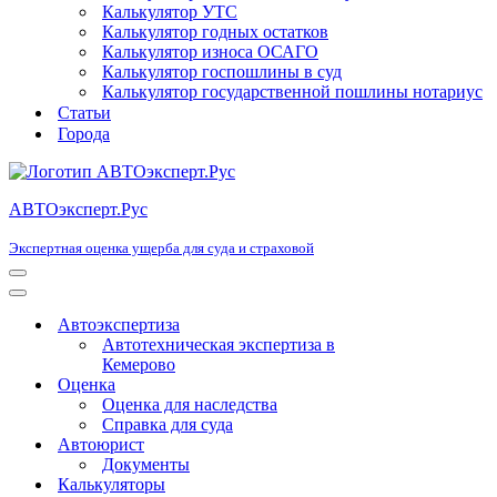
Калькулятор УТС
Калькулятор годных остатков
Калькулятор износа ОСАГО
Калькулятор госпошлины в суд
Калькулятор государственной пошлины нотариус
Статьи
Города
АВТОэксперт.Рус
Экспертная оценка ущерба для суда и страховой
Меню
навигации
Меню
навигации
Автоэкспертиза
Автотехническая экспертиза в
Кемерово
Оценка
Оценка для наследства
Справка для суда
Автоюрист
Документы
Калькуляторы