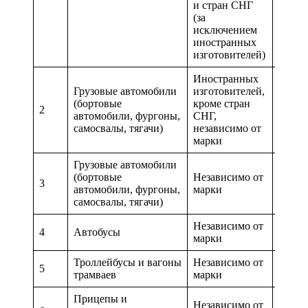
и стран СНГ
(за
0,077
исключением
иностранных
изготовителей)
Иностранных
Грузовые автомобили
изготовителей,
(бортовые
кроме стран
2
0,072
автомобили, фургоны,
СНГ,
самосвалы, тягачи)
независимо от
марки
Грузовые автомобили
(бортовые
Независимо от
3
0,113
автомобили, фургоны,
марки
самосвалы, тягачи)
Независимо от
4
Автобусы
0,098
марки
Троллейбусы и вагоны
Независимо от
5
0,09
трамваев
марки
Прицепы и
Независимо от