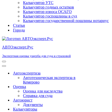
Калькулятор УТС
Калькулятор годных остатков
Калькулятор износа ОСАГО
Калькулятор госпошлины в суд
Калькулятор государственной пошлины нотариус
Статьи
Города
АВТОэксперт.Рус
Экспертная оценка ущерба для суда и страховой
Меню
навигации
Меню
навигации
Автоэкспертиза
Автотехническая экспертиза в
Кемерово
Оценка
Оценка для наследства
Справка для суда
Автоюрист
Документы
Калькуляторы