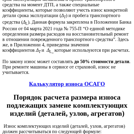
средства на момент ДТП, а также специальные
коэффициенты, которые позволяют учесть износ конкретной
детали срока эксплуатации (
Δ
) и пробега транспортного
T
средства (
Δ
). Данная формула закреплена в Положении Банка
L
России от 04 марта 2021 года № 755-П “О единой методике
определения размера расходов на восстановительный ремонт
в отношении поврежденного транспортного средства”. Здесь
же, в Приложении 4, приведены значения
коэффициентов
Δ
и
Δ
которые используются при расчетах.
T
L,,
По закону износ может составлять
до 50% стоимости детали
.
При ремонте машины в сервисе от страховой, износ не
учитывается.
Калькулятор износа ОСАГО
Порядок расчета размера износа
подлежащих замене комплектующих
изделий (деталей, узлов, агрегатов)
Износ комплектующих изделий (деталей, узлов, агрегатов)
должен рассчитываться по следующей формуле: