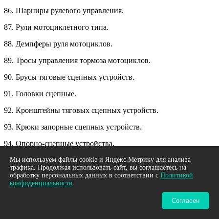
86. Шарниры рулевого управления.
87. Рули мотоциклетного типа.
88. Демпферы руля мотоциклов.
89. Тросы управления тормоза мотоциклов.
90. Брусы тяговые сцепных устройств.
91. Головки сцепные.
92. Кронштейны тяговых сцепных устройств.
93. Крюки запорные сцепных устройств.
94. Опорно-сцепные устройства.
95. Подушки резиновые сцепных устройств.
Мы используем файлы cookie и Яндекс.Метрику для анализа
трафика. Продолжая использовать сайт, вы соглашаетесь на
обработку персональных данных в соответствии с
Политикой
96. Пружины сцепных устройств.
конфиденциальности
.
97. Сцепные устройства крючкового типа.
Согласен
98. Тяги сцепные.