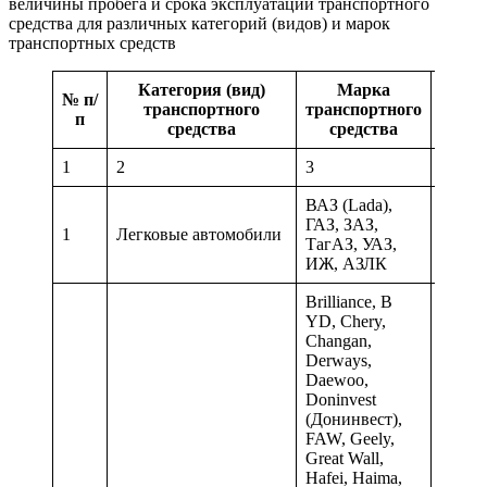
величины пробега и срока эксплуатации транспортного
средства для различных категорий (видов) и марок
транспортных средств
Категория (вид)
Марка
№ п/
транспортного
транспортного
п
средства
средства
1
2
3
4
ВАЗ (Lada),
ГАЗ, ЗАЗ,
1
Легковые автомобили
0,057
ТагАЗ, УАЗ,
ИЖ, АЗЛК
Brilliance, В
YD, Chery,
Changan,
Derways,
Daewoo,
Doninvest
(Донинвест),
0,057
FAW, Geely,
Great Wall,
Hafei, Haima,