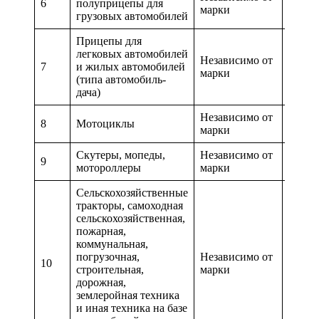
6
полуприцепы для
0,06
марки
грузовых автомобилей
Прицепы для
легковых автомобилей
Независимо от
7
и жилых автомобилей
0,07
марки
(типа автомобиль-
дача)
Независимо от
8
Мотоциклы
0,09
марки
Скутеры, мопеды,
Независимо от
9
0,15
мотороллеры
марки
Сельскохозяйственные
тракторы, самоходная
сельскохозяйственная,
пожарная,
коммунальная,
погрузочная,
Независимо от
10
0,04
строительная,
марки
дорожная,
землеройная техника
и иная техника на базе