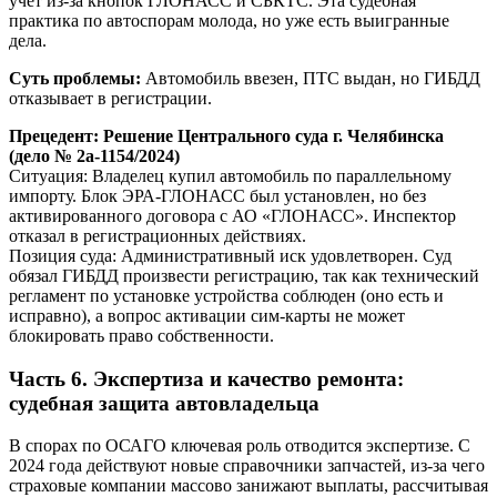
учет из-за кнопок ГЛОНАСС и СБКТС. Эта судебная
практика по автоспорам молода, но уже есть выигранные
дела.
Суть проблемы:
Автомобиль ввезен, ПТС выдан, но ГИБДД
отказывает в регистрации.
Прецедент: Решение Центрального суда г. Челябинска
(дело № 2а-1154/2024)
Ситуация: Владелец купил автомобиль по параллельному
импорту. Блок ЭРА-ГЛОНАСС был установлен, но без
активированного договора с АО «ГЛОНАСС». Инспектор
отказал в регистрационных действиях.
Позиция суда: Административный иск удовлетворен. Суд
обязал ГИБДД произвести регистрацию, так как технический
регламент по установке устройства соблюден (оно есть и
исправно), а вопрос активации сим-карты не может
блокировать право собственности.
Часть 6. Экспертиза и качество ремонта:
судебная защита автовладельца
В спорах по ОСАГО ключевая роль отводится экспертизе. С
2024 года действуют новые справочники запчастей, из-за чего
страховые компании массово занижают выплаты, рассчитывая