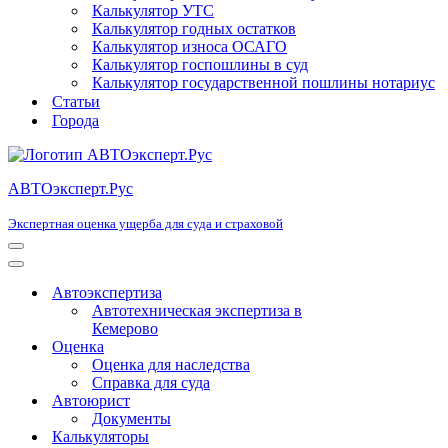
Калькулятор УТС
Калькулятор годных остатков
Калькулятор износа ОСАГО
Калькулятор госпошлины в суд
Калькулятор государственной пошлины нотариус
Статьи
Города
АВТОэксперт.Рус
Экспертная оценка ущерба для суда и страховой
Меню
навигации
Меню
навигации
Автоэкспертиза
Автотехническая экспертиза в
Кемерово
Оценка
Оценка для наследства
Справка для суда
Автоюрист
Документы
Калькуляторы