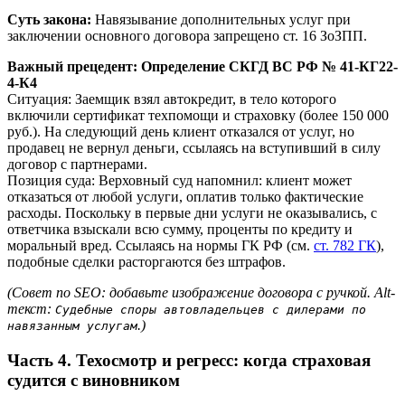
Суть закона:
Навязывание дополнительных услуг при
заключении основного договора запрещено ст. 16 ЗоЗПП.
Важный прецедент: Определение СКГД ВС РФ № 41-КГ22-
4-К4
Ситуация: Заемщик взял автокредит, в тело которого
включили сертификат техпомощи и страховку (более 150 000
руб.). На следующий день клиент отказался от услуг, но
продавец не вернул деньги, ссылаясь на вступивший в силу
договор с партнерами.
Позиция суда: Верховный суд напомнил: клиент может
отказаться от любой услуги, оплатив только фактические
расходы. Поскольку в первые дни услуги не оказывались, с
ответчика взыскали всю сумму, проценты по кредиту и
моральный вред. Ссылаясь на нормы ГК РФ (см.
ст. 782 ГК
),
подобные сделки расторгаются без штрафов.
(Совет по SEO: добавьте изображение договора с ручкой. Alt-
текст:
Судебные споры автовладельцев с дилерами по
.)
навязанным услугам
Часть 4. Техосмотр и регресс: когда страховая
судится с виновником