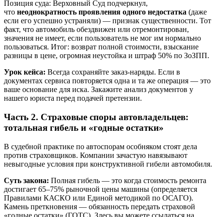
Позиция суда: Верховный Суд подчеркнул,
что
неоднократность проявления одного недостатка
(даже
если его успешно устраняли) — признак существенности. Тот
факт, что автомобиль обездвижен или отремонтирован,
значения не имеет, если пользователь не мог им нормально
пользоваться. Итог: возврат полной стоимости, взыскание
разницы в цене, огромная неустойка и штраф 50% по ЗоЗПП.
Урок кейса:
Всегда сохраняйте заказ-наряды. Если в
документах сервиса повторяется одна и та же операция — это
ваше основание для иска. Закажите анализ документов у
нашего юриста перед подачей претензии.
Часть 2. Страховые споры автовладельцев:
тотальная гибель и «годные остатки»
В судебной практике по автоспорам особняком стоят дела
против страховщиков. Компании зачастую навязывают
невыгодные условия при конструктивной гибели автомобиля.
Суть закона:
Полная гибель — это когда стоимость ремонта
достигает 65–75% рыночной цены машины (определяется
Правилами КАСКО или Единой методикой по ОСАГО).
Камень преткновения — обязанность передать страховой
«годные остатки» (ГОТС). Здесь вы можете ссылаться на