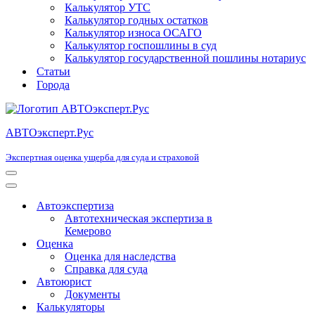
Калькулятор УТС
Калькулятор годных остатков
Калькулятор износа ОСАГО
Калькулятор госпошлины в суд
Калькулятор государственной пошлины нотариус
Статьи
Города
АВТОэксперт.Рус
Экспертная оценка ущерба для суда и страховой
Меню
навигации
Меню
навигации
Автоэкспертиза
Автотехническая экспертиза в
Кемерово
Оценка
Оценка для наследства
Справка для суда
Автоюрист
Документы
Калькуляторы