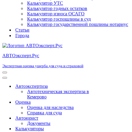
Калькулятор УТС
Калькулятор годных остатков
Калькулятор износа ОСАГО
Калькулятор госпошлины в суд
Калькулятор государственной пошлины нотариус
Статьи
Города
АВТОэксперт.Рус
Экспертная оценка ущерба для суда и страховой
Меню
навигации
Меню
навигации
Автоэкспертиза
Автотехническая экспертиза в
Кемерово
Оценка
Оценка для наследства
Справка для суда
Автоюрист
Документы
Калькуляторы