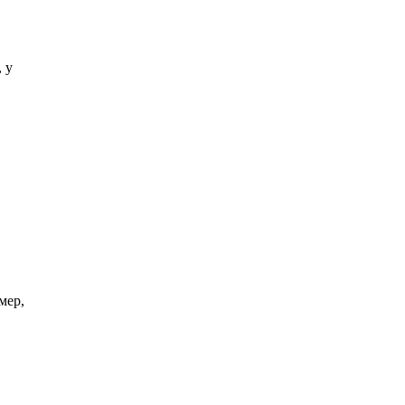
 у
мер,