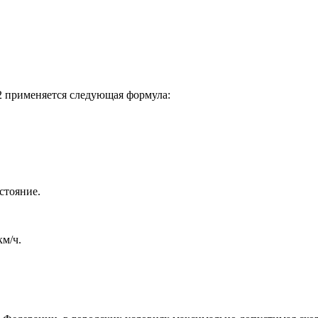
2 применяется следующая формула:
сстояние.
км/ч.