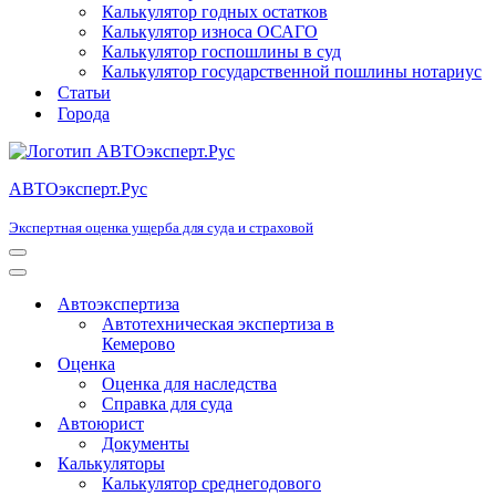
Калькулятор годных остатков
Калькулятор износа ОСАГО
Калькулятор госпошлины в суд
Калькулятор государственной пошлины нотариус
Статьи
Города
АВТОэксперт.Рус
Экспертная оценка ущерба для суда и страховой
Меню
навигации
Меню
навигации
Автоэкспертиза
Автотехническая экспертиза в
Кемерово
Оценка
Оценка для наследства
Справка для суда
Автоюрист
Документы
Калькуляторы
Калькулятор среднегодового