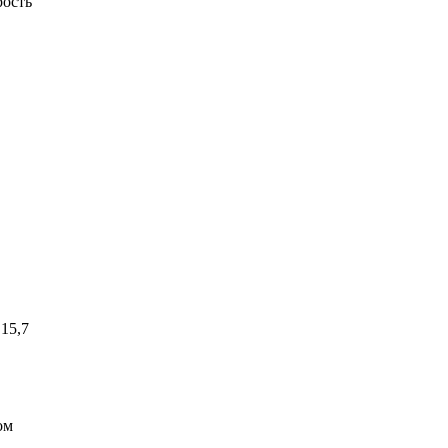
рость
 15,7
ом