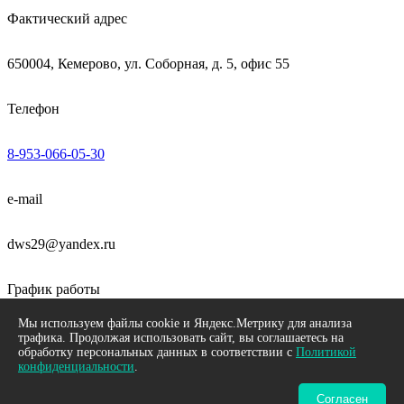
Фактический адрес
650004, Кемерово, ул. Соборная, д. 5, офис 55
Телефон
8-953-066-05-30
e-mail
dws29@yandex.ru
График работы
Мы используем файлы cookie и Яндекс.Метрику для анализа
пн-пт 09:00 - 18:00
трафика. Продолжая использовать сайт, вы соглашаетесь на
обработку персональных данных в соответствии с
Политикой
конфиденциальности
.
Neve
| Работает на
WordPress
Согласен