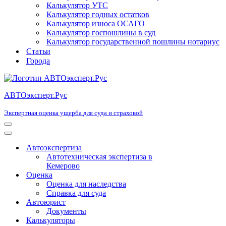
Калькулятор УТС
Калькулятор годных остатков
Калькулятор износа ОСАГО
Калькулятор госпошлины в суд
Калькулятор государственной пошлины нотариус
Статьи
Города
АВТОэксперт.Рус
Экспертная оценка ущерба для суда и страховой
Меню
навигации
Меню
навигации
Автоэкспертиза
Автотехническая экспертиза в
Кемерово
Оценка
Оценка для наследства
Справка для суда
Автоюрист
Документы
Калькуляторы