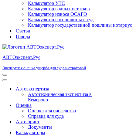
Калькулятор УТС
Калькулятор годных остатков
Калькулятор износа ОСАГО
Калькулятор госпошлины в суд
Калькулятор государственной пошлины нотариус
Статьи
Города
АВТОэксперт.Рус
Экспертная оценка ущерба для суда и страховой
Меню
навигации
Меню
навигации
Автоэкспертиза
Автотехническая экспертиза в
Кемерово
Оценка
Оценка для наследства
Справка для суда
Автоюрист
Документы
Калькуляторы