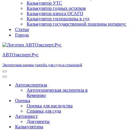
Калькулятор УТС
Калькулятор годных остатков
Калькулятор износа ОСАГО
Калькулятор госпошлины в суд
Калькулятор государственной пошлины нотариус
Статьи
Города
АВТОэксперт.Рус
Экспертная оценка ущерба для суда и страховой
Меню
навигации
Меню
навигации
Автоэкспертиза
Автотехническая экспертиза в
Кемерово
Оценка
Оценка для наследства
Справка для суда
Автоюрист
Документы
Калькуляторы