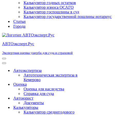
Калькулятор годных остатков
Калькулятор износа ОСАГО
Калькулятор госпошлины в суд
Калькулятор государственной пошлины нотариус
Статьи
Города
АВТОэксперт.Рус
Экспертная оценка ущерба для суда и страховой
Меню
навигации
Меню
навигации
Автоэкспертиза
Автотехническая экспертиза в
Кемерово
Оценка
Оценка для наследства
Справка для суда
Автоюрист
Документы
Калькуляторы
Калькулятор среднегодового