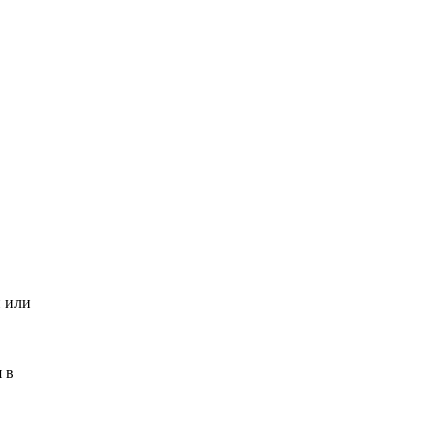
и или
 в