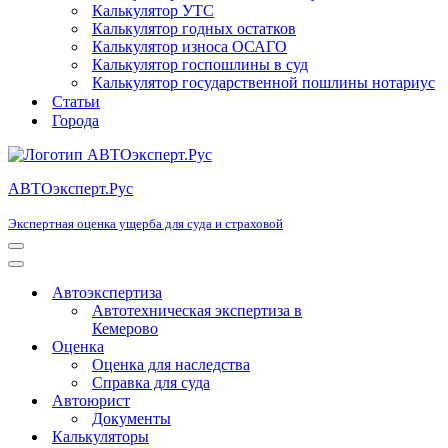
Калькулятор УТС
Калькулятор годных остатков
Калькулятор износа ОСАГО
Калькулятор госпошлины в суд
Калькулятор государственной пошлины нотариус
Статьи
Города
АВТОэксперт.Рус
Экспертная оценка ущерба для суда и страховой
Меню
навигации
Меню
навигации
Автоэкспертиза
Автотехническая экспертиза в
Кемерово
Оценка
Оценка для наследства
Справка для суда
Автоюрист
Документы
Калькуляторы