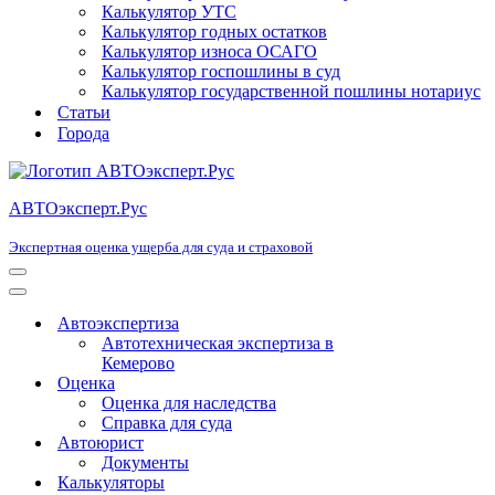
Калькулятор УТС
Калькулятор годных остатков
Калькулятор износа ОСАГО
Калькулятор госпошлины в суд
Калькулятор государственной пошлины нотариус
Статьи
Города
АВТОэксперт.Рус
Экспертная оценка ущерба для суда и страховой
Меню
навигации
Меню
навигации
Автоэкспертиза
Автотехническая экспертиза в
Кемерово
Оценка
Оценка для наследства
Справка для суда
Автоюрист
Документы
Калькуляторы