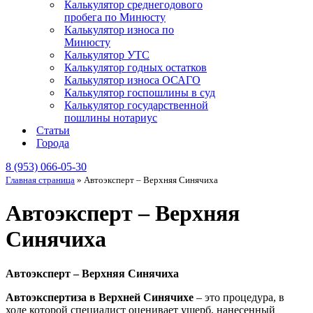
Калькулятор среднегодового
пробега по Минюсту
Калькулятор износа по
Минюсту
Калькулятор УТС
Калькулятор годных остатков
Калькулятор износа ОСАГО
Калькулятор госпошлины в суд
Калькулятор государственной
пошлины нотариус
Статьи
Города
8 (953) 066-05-30
Главная страница
»
Автоэксперт – Верхняя Синячиха
Автоэксперт – Верхняя
Синячиха
Автоэксперт – Верхняя Синячиха
Автоэкспертиза в Верхней Синячихе
– это процедура, в
ходе которой специалист оценивает ущерб, нанесенный