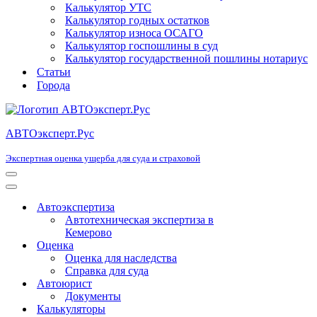
Калькулятор УТС
Калькулятор годных остатков
Калькулятор износа ОСАГО
Калькулятор госпошлины в суд
Калькулятор государственной пошлины нотариус
Статьи
Города
АВТОэксперт.Рус
Экспертная оценка ущерба для суда и страховой
Меню
навигации
Меню
навигации
Автоэкспертиза
Автотехническая экспертиза в
Кемерово
Оценка
Оценка для наследства
Справка для суда
Автоюрист
Документы
Калькуляторы