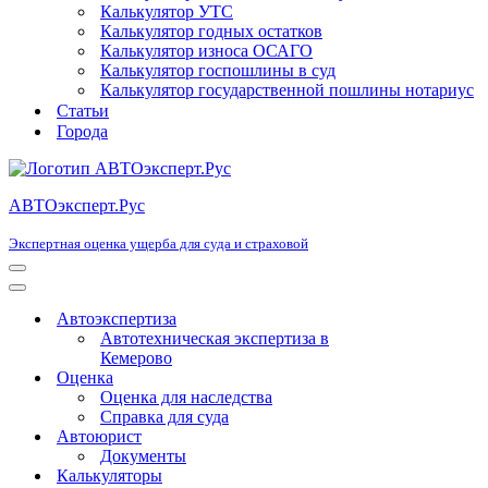
Калькулятор УТС
Калькулятор годных остатков
Калькулятор износа ОСАГО
Калькулятор госпошлины в суд
Калькулятор государственной пошлины нотариус
Статьи
Города
АВТОэксперт.Рус
Экспертная оценка ущерба для суда и страховой
Меню
навигации
Меню
навигации
Автоэкспертиза
Автотехническая экспертиза в
Кемерово
Оценка
Оценка для наследства
Справка для суда
Автоюрист
Документы
Калькуляторы