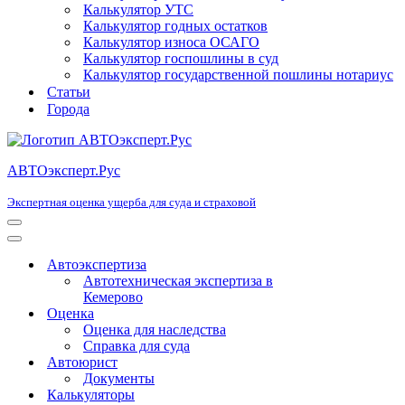
Калькулятор УТС
Калькулятор годных остатков
Калькулятор износа ОСАГО
Калькулятор госпошлины в суд
Калькулятор государственной пошлины нотариус
Статьи
Города
АВТОэксперт.Рус
Экспертная оценка ущерба для суда и страховой
Меню
навигации
Меню
навигации
Автоэкспертиза
Автотехническая экспертиза в
Кемерово
Оценка
Оценка для наследства
Справка для суда
Автоюрист
Документы
Калькуляторы